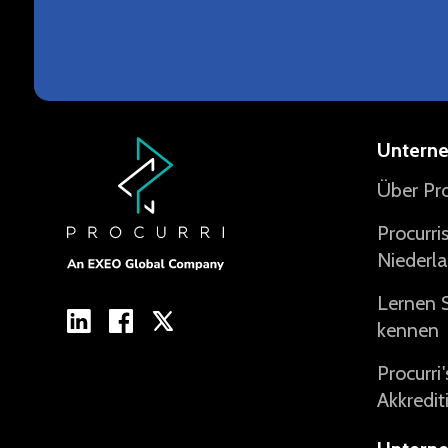
Untern
Über Pro
Procurri
Niederl
Lernen 
kennen
Procurri
Akkredit