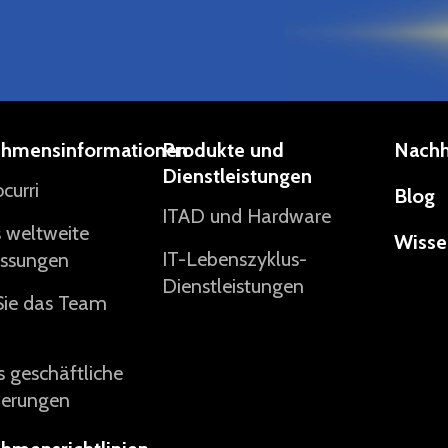
ehmensinformationen
Produkte und
Nachh
Dienstleistungen
curri
Blog
ITAD und Hardware
s weltweite
Wisse
IT-Lebenszyklus-
assungen
Dienstleistungen
Sie das Team
's geschäftliche
ierungen